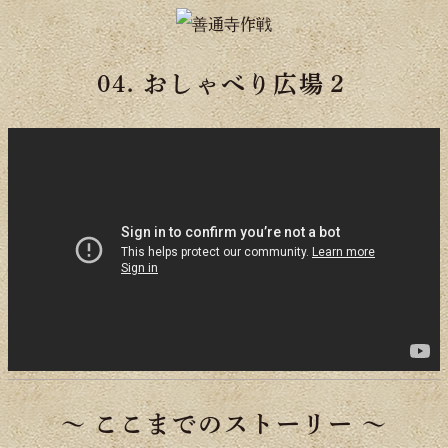
コ
ン
04. おしゃべり広場２
テ
ン
ツ
へ
ス
キ
ッ
プ
〜 ここまでのストーリー 〜