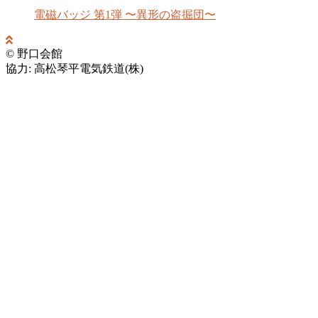
電磁バッジ 第1弾 〜異形の盗掘団〜
© 野口会館
協力: 高松琴平電気鉄道(株)