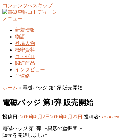
コンテンツへスキップ
メニュー
新着情報
物語
登場人物
機密資料
コトゼロ
関連商品
インタビュー
ご連絡
ホーム
»
電磁バッジ 第1弾 販売開始
電磁バッジ 第1弾 販売開始
投稿日:
2019年8月2日
2019年8月27日
投稿者:
kotodeen
電磁バッジ 第1弾 〜異形の盗掘団〜
販売を開始しました。